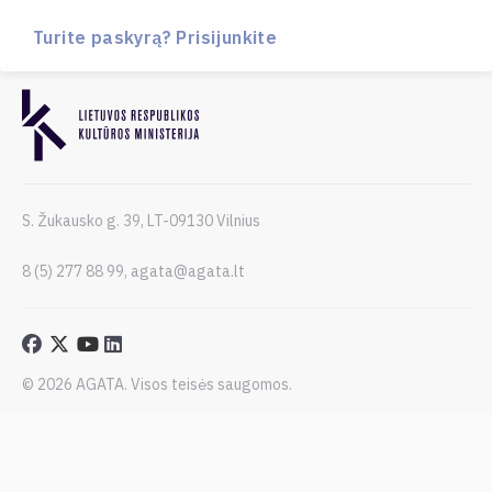
Turite paskyrą? Prisijunkite
S. Žukausko g. 39, LT-09130 Vilnius
8 (5) 277 88 99, agata@agata.lt
© 2026 AGATA. Visos teisės saugomos.